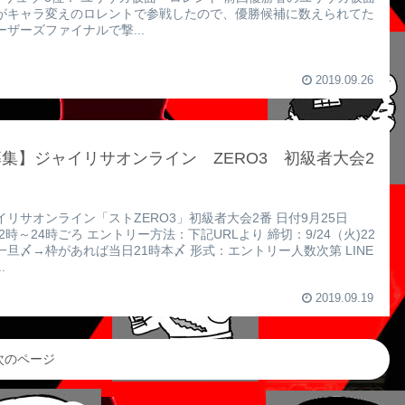
がキャラ変えのロレントで参戦したので、優勝候補に数えられてた
ーザーズファイナルで撃...
2019.09.26
集】ジャイリサオンライン ZERO3 初級者大会2
イリサオンライン「ストZERO3」初級者大会2番 日付9月25日
22時～24時ごろ エントリー方法：下記URLより 締切：9/24（火)22
一旦〆→枠があれば当日21時本〆 形式：エントリー人数次第 LINE
.
2019.09.19
次のページ