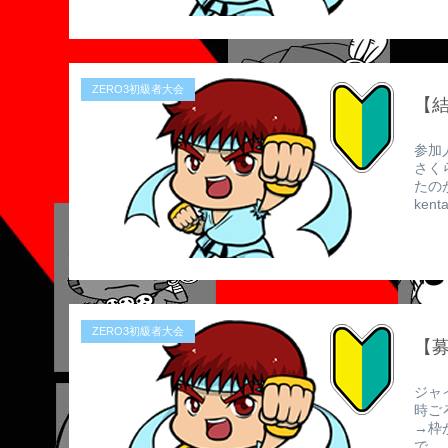
ZERO3初級者大会
【結
参加人
さく
たの
kenta
ZERO3初級者大会
【募
ジャ
時ご
→枠
で...