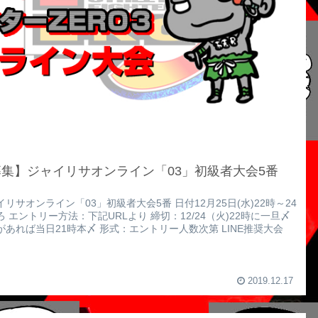
集】ジャイリサオンライン「03」初級者大会5番
イリサオンライン「03」初級者大会5番 日付12月25日(水)22時～24
ろ エントリー方法：下記URLより 締切：12/24（火)22時に一旦〆
があれば当日21時本〆 形式：エントリー人数次第 LINE推奨大会
2019.12.17