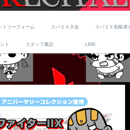
ントリーフォーム
スパ２Ｘ大会
スパ２Ｘ初級者
ント
スタッフ裏話
LINK