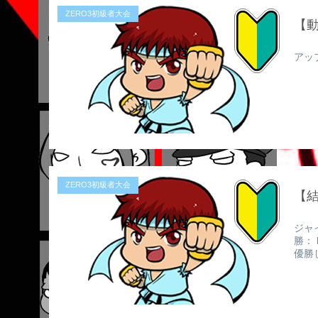
ZERO3初級者大会
【
アッ
ZERO3初級者大会
【結
ジャ
勝： 
優勝し