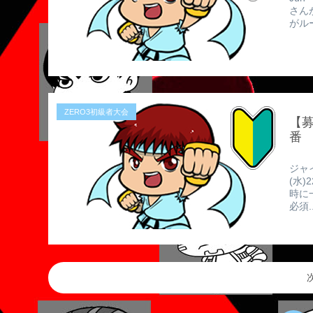
さん
がル
ZERO3初級者大会
【募
番
ジャ
(水)
時に
必須..