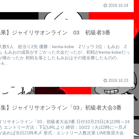
2019.10.24
果】ジャイリサオンライン 03 初級者3番
数5人 総当り2先 優勝：kenta-kobe Zリュウ 2位：もみお Z
ら もみおの成長がすごかった大会だったが、初戦がkenta-kobeだっ
が痛かったか 初戦を落としたもみおはその後全勝したものの、
-k...
2019.10.23
集】ジャイリサオンライン「03」初級者大会3番
イリサオンライン「03」初級者大会3番 日付10月23日(水)22時～24
ろ エントリー方法：下記URLより 締切：10/22（火)22時に一旦〆
があれば当日21時本〆 形式：エントリー人数次第 LINE推奨大会