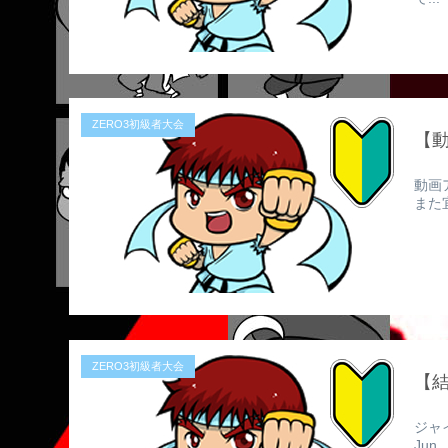
ZERO3初級者大会
【
動画
また
ZERO3初級者大会
【結
ジャ
Ju