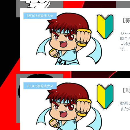
ZERO3初級者大会
【募
ジャ
時ご
→枠
で...
ZERO3初級者大会
【
動画
また