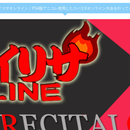
イリサオンライン｜PS4版アニコレ使用したスパ２Xオンライン大会を行って