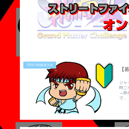
ZERO3初級者大会
【募
ジャ
時ご
→枠
で...